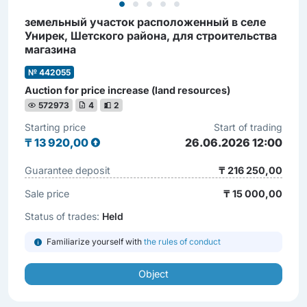
земельный участок расположенный в селе
Унирек, Шетского района, для строительства
магазина
№ 442055
Auction for price increase (land resources)
572973
4
2
Starting price
Start of trading
₸
13 920,00
26.06.2026 12:00
Guarantee deposit
₸ 216 250,00
Sale price
₸ 15 000,00
Status of trades:
Held
Familiarize yourself with
the rules of conduct
Object